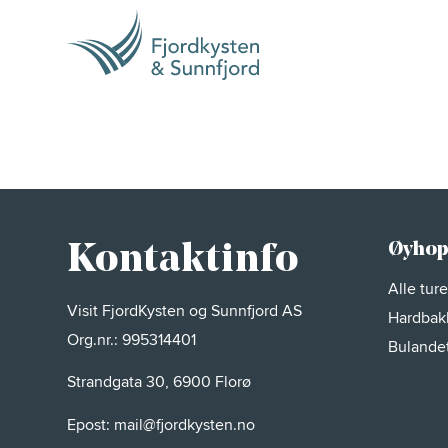
Øyhop
Kontaktinfo
Alle tur
Visit FjordKysten og Sunnfjord AS
Hardbak
Org.nr.: 995314401
Bulande
Strandgata 30, 6900 Florø
Epost:
mail@fjordkysten.no