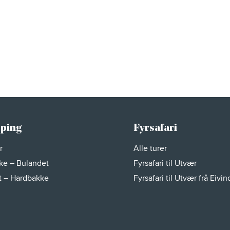
ping
Fyrsafari
er
Alle turer
ke – Bulandet
Fyrsafari til Utvær
t – Hardbakke
Fyrsafari til Utvær frå Eivin