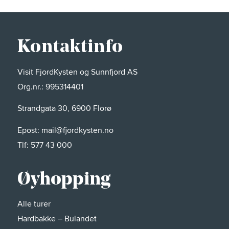
Kontaktinfo
Visit FjordKysten og Sunnfjord AS
Org.nr.: 995314401
Strandgata 30, 6900 Florø
Epost:
mail@fjordkysten.no
Tlf:
577 43 000
Øyhopping
Alle turer
Hardbakke – Bulandet